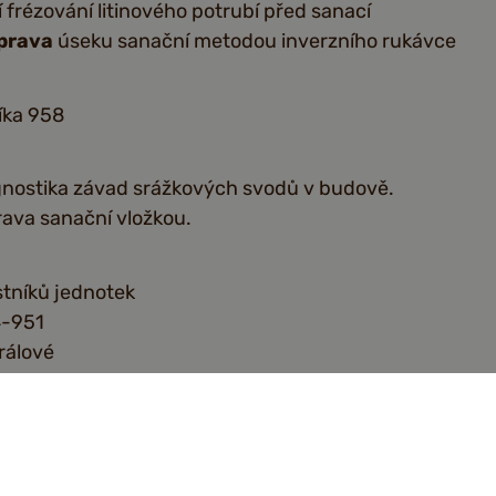
 frézování litinového potrubí před sanací
prava
úseku sanační metodou inverzního rukávce
íka 958
gnostika závad srážkových svodů v budově.
ava sanační vložkou.
stníků jednotek
4-951
rálové
prava
srážkových svodů sanační vložkou
 a kanalizace Skuteč s.r.o.