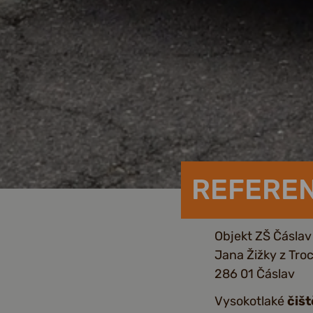
REFERE
Objekt ZŠ Čásla
Jana Žižky z Tro
286 01 Čáslav
Vysokotlaké
čišt