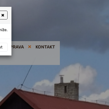
×
níže.
VÁ OPRAVA
KONTAKT
ut