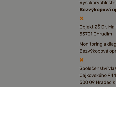
Vysokorychlostní
Bezvýkopová o
Objekt ZŠ Dr. Mal
53701 Chrudim
Monitoring a dia
Bezvýkopová opr
Společenství vla
Čajkovského 94
500 09 Hradec K
Bezvýkopová o
Městské vodovody