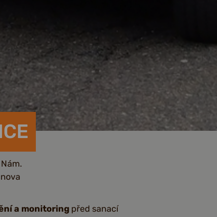
NCE
v Nám.
cnova
ění a monitoring
před sanací